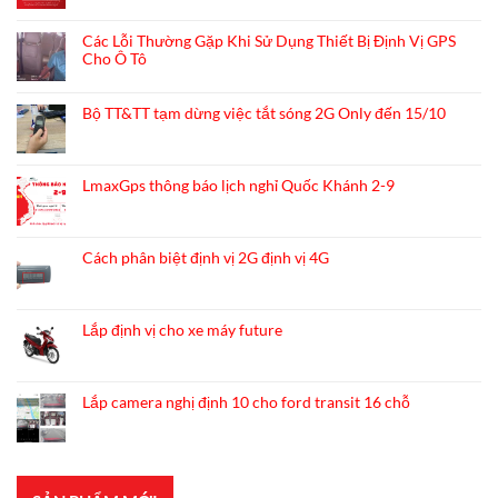
có
bình
Các Lỗi Thường Gặp Khi Sử Dụng Thiết Bị Định Vị GPS
luận
Cho Ô Tô
ở
THÔNG
Không
BÁO
có
Bộ TT&TT tạm dừng việc tắt sóng 2G Only đến 15/10
LỊCH
bình
NGHỈ
luận
Không
TẾT
ở
có
NGUYÊN
Các
bình
LmaxGps thông báo lịch nghỉ Quốc Khánh 2-9
ĐÁN
Lỗi
luận
2025
Thường
ở
Không
Gặp
Bộ
có
Khi
TT&TT
bình
Cách phân biệt định vị 2G định vị 4G
Sử
tạm
luận
Dụng
dừng
ở
Không
Thiết
việc
LmaxGps
có
Bị
tắt
thông
bình
Định
Lắp định vị cho xe máy future
sóng
báo
luận
Vị
2G
lịch
ở
Không
GPS
Only
nghỉ
Cách
có
Cho
đến
Quốc
phân
bình
Ô
15/10
Lắp camera nghị định 10 cho ford transit 16 chỗ
Khánh
biệt
luận
Tô
2-
định
ở
Không
9
vị
Lắp
có
2G
định
bình
định
vị
luận
vị
cho
ở