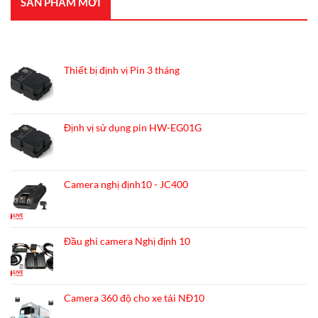
SẢN PHẨM MỚI
4G
xe
Lắp
máy
camera
future
nghị
SẢN PHẨM MỚI
định
10
cho
Thiết bị định vị Pin 3 tháng
ford
transit
16
chỗ
Định vị sử dụng pin HW-EG01G
Camera nghị định10 - JC400
Đầu ghi camera Nghị định 10
Camera 360 độ cho xe tải NĐ10