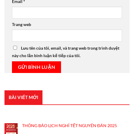
Email
*
Trang web
Lưu tên của tôi, email, và trang web trong trình duyệt
này cho lần bình luận kế tiếp của tôi.
BÀI VIẾT MỚI
BÀI VIẾT GẦN ĐÂY
THÔNG BÁO LỊCH NGHỈ TẾT NGUYÊN ĐÁN 2025
Không