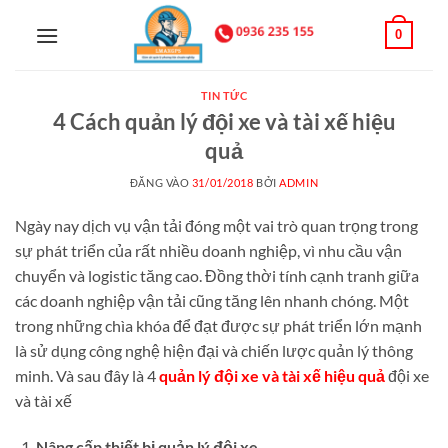
Bỏ
0
qua
nội
dung
TIN TỨC
4 Cách quản lý đội xe và tài xế hiệu
quả
ĐĂNG VÀO
31/01/2018
BỞI
ADMIN
Ngày nay dịch vụ vận tải đóng một vai trò quan trọng trong
sự phát triển của rất nhiều doanh nghiệp, vì nhu cầu vận
chuyển và logistic tăng cao. Đồng thời tính cạnh tranh giữa
các doanh nghiệp vận tải cũng tăng lên nhanh chóng. Một
trong những chìa khóa để đạt được sự phát triển lớn mạnh
là sử dụng công nghệ hiện đại và chiến lược quản lý thông
minh. Và sau đây là 4
quản lý đội xe và tài xế hiệu quả
đội xe
và tài xế
Nâng cấp thiết bị quản lý đội xe