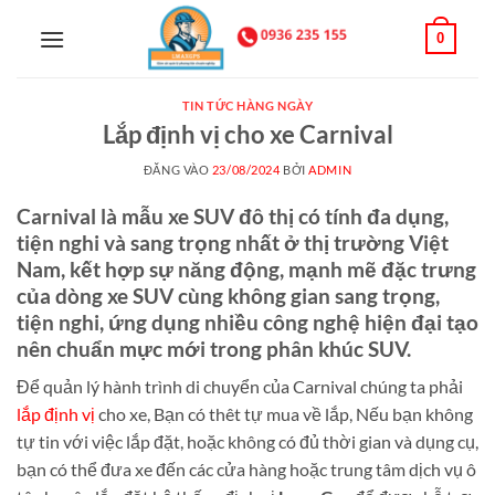
Bỏ
0
qua
nội
dung
TIN TỨC HÀNG NGÀY
Lắp định vị cho xe Carnival
ĐĂNG VÀO
23/08/2024
BỞI
ADMIN
Carnival là mẫu xe SUV đô thị có tính đa dụng,
tiện nghi và sang trọng nhất ở thị trường Việt
Nam, kết hợp sự năng động, mạnh mẽ đặc trưng
của dòng xe SUV cùng không gian sang trọng,
tiện nghi, ứng dụng nhiều công nghệ hiện đại tạo
nên chuẩn mực mới trong phân khúc SUV.
Để quản lý hành trình di chuyển của Carnival chúng ta phải
lắp định vị
cho xe, Bạn có thêt tự mua về lắp, Nếu bạn không
tự tin với việc lắp đặt, hoặc không có đủ thời gian và dụng cụ,
bạn có thể đưa xe đến các cửa hàng hoặc trung tâm dịch vụ ô