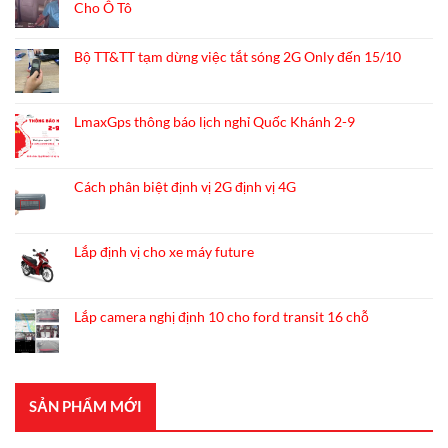
Cho Ô Tô
ở
THÔNG
Không
BÁO
có
Bộ TT&TT tạm dừng việc tắt sóng 2G Only đến 15/10
LỊCH
bình
NGHỈ
luận
Không
TẾT
ở
có
NGUYÊN
Các
bình
LmaxGps thông báo lịch nghỉ Quốc Khánh 2-9
ĐÁN
Lỗi
luận
2025
Thường
ở
Không
Gặp
Bộ
có
Khi
TT&TT
bình
Cách phân biệt định vị 2G định vị 4G
Sử
tạm
luận
Dụng
dừng
ở
Không
Thiết
việc
LmaxGps
có
Bị
tắt
thông
bình
Định
Lắp định vị cho xe máy future
sóng
báo
luận
Vị
2G
lịch
ở
Không
GPS
Only
nghỉ
Cách
có
Cho
đến
Quốc
phân
bình
Ô
15/10
Lắp camera nghị định 10 cho ford transit 16 chỗ
Khánh
biệt
luận
Tô
2-
định
ở
Không
9
vị
Lắp
có
2G
định
bình
định
vị
luận
vị
cho
ở
SẢN PHẨM MỚI
4G
xe
Lắp
máy
camera
future