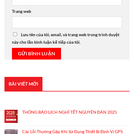
Trang web
Lưu tên của tôi, email, và trang web trong trình duyệt
này cho lần bình luận kế tiếp của tôi.
BÀI VIẾT MỚI
BÀI VIẾT GẦN ĐÂY
THÔNG BÁO LỊCH NGHỈ TẾT NGUYÊN ĐÁN 2025
Không
có
bình
Các Lỗi Thường Gặp Khi Sử Dụng Thiết Bị Định Vị GPS
luận