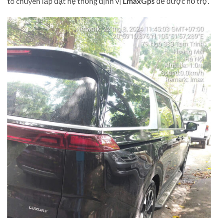
tô chuyên lắp đặt hệ thống định vị
LmaxGps
để được hỗ trợ.