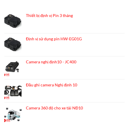
nghị
SẢN PHẨM MỚI
định
10
cho
Thiết bị định vị Pin 3 tháng
ford
transit
16
chỗ
Định vị sử dụng pin HW-EG01G
Camera nghị định10 - JC400
Đầu ghi camera Nghị định 10
Camera 360 độ cho xe tải NĐ10