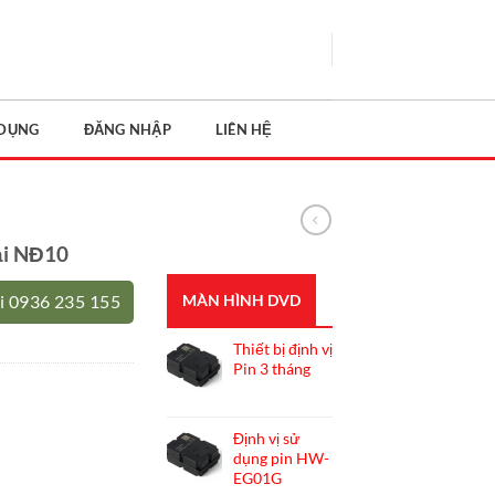
 DỤNG
ĐĂNG NHẬP
LIÊN HỆ
ải NĐ10
MÀN HÌNH DVD
i 0936 235 155
Thiết bị định vị
Pin 3 tháng
Định vị sử
dụng pin HW-
EG01G